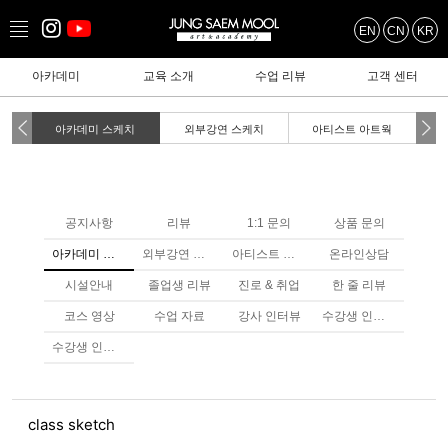
EN
CN
KR
아카데미
교육 소개
수업 리뷰
고객 센터
아카데미 스케치
외부강연 스케치
아티스트 아트웍
공지사항
리뷰
1:1 문의
상품 문의
아카데미 스케치
외부강연 스케치
아티스트 아트웤
온라인상담
시설안내
졸업생 리뷰
진로 & 취업
한 줄 리뷰
코스 영상
수업 자료
강사 인터뷰
수강생 인터뷰
수강생 인터뷰
class sketch