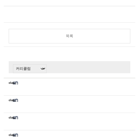
목록
class sketch
class sketch
class sketch
class sketch