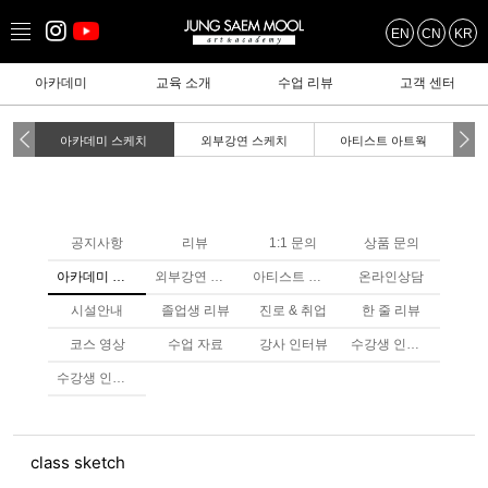
EN
CN
KR
아카데미
교육 소개
수업 리뷰
고객 센터
아카데미 스케치
외부강연 스케치
아티스트 아트웍
공지사항
리뷰
1:1 문의
상품 문의
아카데미 스케치
외부강연 스케치
아티스트 아트웤
온라인상담
시설안내
졸업생 리뷰
진로 & 취업
한 줄 리뷰
코스 영상
수업 자료
강사 인터뷰
수강생 인터뷰
수강생 인터뷰
class sketch