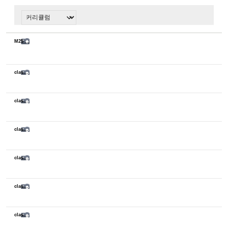
M25 종강식
class sketch
class sketch
class sketch
class sketch
class sketch
class sketch