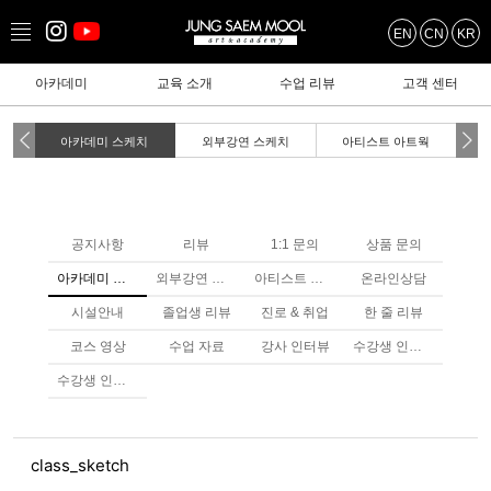
EN
CN
KR
아카데미
교육 소개
수업 리뷰
고객 센터
아카데미 스케치
외부강연 스케치
아티스트 아트웍
공지사항
리뷰
1:1 문의
상품 문의
아카데미 스케치
외부강연 스케치
아티스트 아트웤
온라인상담
시설안내
졸업생 리뷰
진로 & 취업
한 줄 리뷰
코스 영상
수업 자료
강사 인터뷰
수강생 인터뷰
수강생 인터뷰
class_sketch