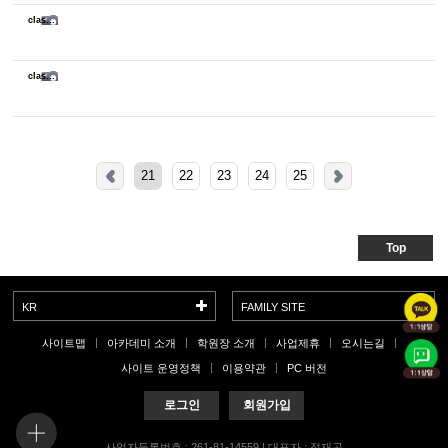
class sketch
class sketch
21
22
23
24
25
Top
KR
FAMILY SITE
사이트맵
아카데미 소개
학원장 소개
사업제휴
오시는길
사이트 운영정책
이용약관
PC 버전
로그인
회원가입
사업자등록번호 : 261-81-14559 | 대표자 : 정재곤