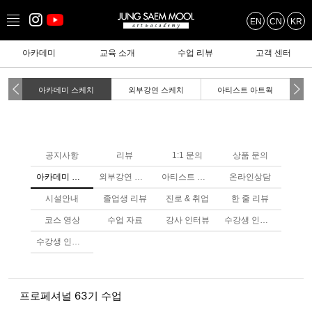
EN
CN
KR
아카데미
교육 소개
수업 리뷰
고객 센터
아카데미 스케치
외부강연 스케치
아티스트 아트웍
공지사항
리뷰
1:1 문의
상품 문의
아카데미 스케치
외부강연 스케치
아티스트 아트웤
온라인상담
시설안내
졸업생 리뷰
진로 & 취업
한 줄 리뷰
코스 영상
수업 자료
강사 인터뷰
수강생 인터뷰
수강생 인터뷰
프로페셔널 63기 수업