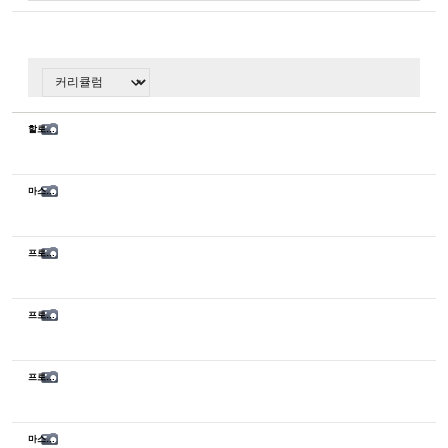
할로윈 컨테스트
마스터 32기 종강식
프로페셔널 39기 종강식
프로페셔널 41기 OT
프로페셔널 40기 판타지 메이크업 특강
마스터 31기 트렌드 메이크업 특강