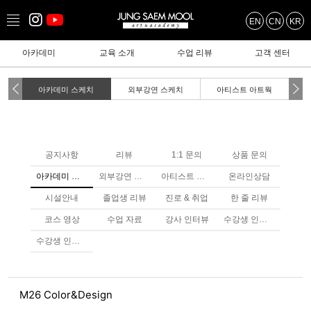
EN
CN
KR
아카데미
교육 소개
수업 리뷰
고객 센터
아카데미 스케치
외부강연 스케치
아티스트 아트웍
공지사항
리뷰
1:1 문의
상품 문의
아카데미 스케치
외부강연 스케치
아티스트 아트웤
온라인상담
시설안내
졸업생 리뷰
진로 & 취업
한 줄 리뷰
코스 영상
수업 자료
강사 인터뷰
수강생 인터뷰
수강생 인터뷰
M26 Color&Design