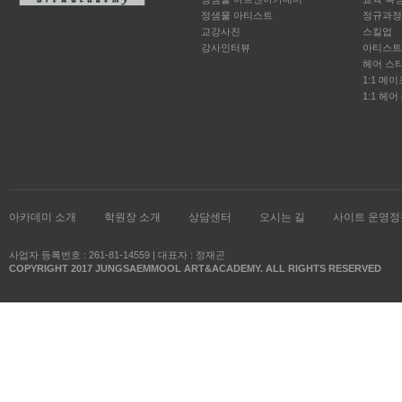
정샘물 아티스트
정규과정
교강사진
스킬업
강사인터뷰
아티스트
헤어 스
1:1 메
1:1 헤어
아카데미 소개
학원장 소개
상담센터
오시는 길
사이트 운영정
사업자 등록번호 : 261-81-14559 | 대표자 : 정재곤
COPYRIGHT 2017 JUNGSAEMMOOL ART&ACADEMY. ALL RIGHTS RESERVED