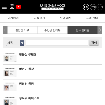
EN
CN
KR
아카데미
교육 소개
수업 리뷰
고객 센터
웍
졸업생 리뷰
수강생 인터뷰
강사 인터뷰
제목
검색
정은선 부원장
박선미 원장
권희선 원장
정다워 아티스트