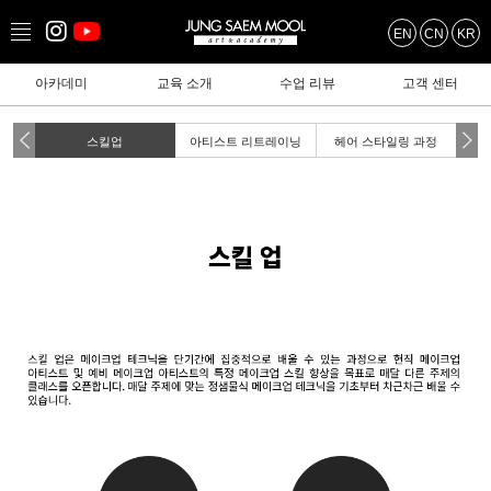
EN
CN
KR
아카데미
교육 소개
수업 리뷰
고객 센터
과정
스킬업
아티스트 리트레이닝
헤어 스타일링 과정
1